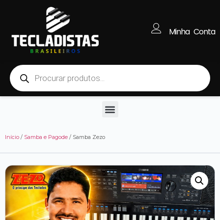
Minha Conta
Início
/
Samba e Pagode
/ Samba Zezo