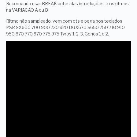
Recomendo usar BREAK antes das introduções, e os ritmos
na VARIACAO A ou B
Ritmo não sampleado, vem com ots e pega nos teclados
PSR SX600 700 900 720 920 DGX670 S650 750 710 910
950 670 770 970 775 975 Tyros 1, 2, 3, Genos 1 e 2.