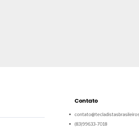
Contato
contato@tecladistasbrasileir
(83)99633-7018