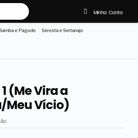
Minha Conta
Samba e Pagode
Seresta e Sertanajo
 1 (Me Vira a
/Meu Vício)
ção: