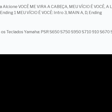
a Alcione VOCÊ ME VIRA A CABEÇA, MEU VÍCIO É VOCÊ, A LO
 Ending 1 MEU VÍCIO É VOCÊ: Intro 3, MAIN A, D, Ending
m os Teclados Yamaha: PSR S650 S750 S950 S710 910 S67