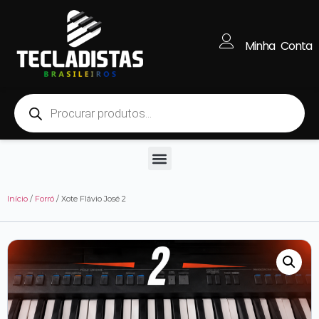
Minha Conta
Início
/
Forró
/ Xote Flávio José 2