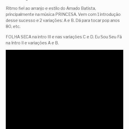
Ritmo fiel ao arranjo e estilo do Amado Batista,
principalmente na música PRINCESA. Vem com 1 introdução
desse sucesso e 2 variações: A e B. Dá para tocar pop anos
80, etc.
FOLHA SECA na intro III e nas variações C e D. Eu Sou Seu Fã
na Intro II e variações A e B.